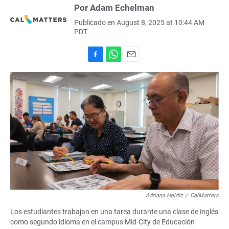
Por Adam Echelman
Publicado en August 8, 2025 at 10:44 AM
PDT
F
W
E
a
h
m
c
a
a
e
t
i
b
s
l
o
A
o
p
k
p
Adriana Heldiz
/
CalMatters
Los estudiantes trabajan en una tarea durante una clase de inglés
como segundo idioma en el campus Mid-City de Educación