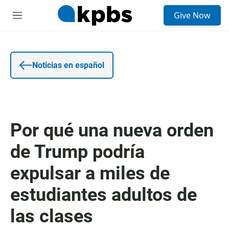
E
Give Now
n
S
t
e
r
c
a
c
d
i
a
o
Noticias en español
d
n
e
e
b
s
ú
s
q
Por qué una nueva orden
u
e
de Trump podría
d
a
expulsar a miles de
estudiantes adultos de
las clases