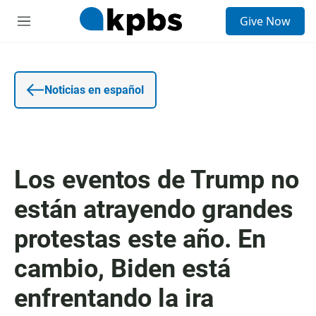
E
Give Now
n
S
t
e
r
c
a
c
d
i
a
o
Noticias en español
d
n
e
e
b
s
ú
s
q
Los eventos de Trump no
u
e
están atrayendo grandes
d
a
protestas este año. En
cambio, Biden está
enfrentando la ira