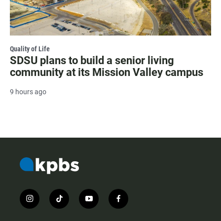
Quality of Life
SDSU plans to build a senior living
community at its Mission Valley campus
9 hours ago
i
t
y
f
n
i
o
a
s
k
u
c