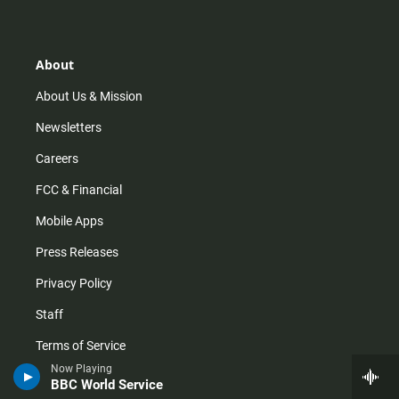
t
t
t
e
a
o
u
b
g
k
b
o
r
e
o
About
a
k
m
About Us & Mission
Newsletters
Careers
FCC & Financial
Mobile Apps
Press Releases
Privacy Policy
Staff
Terms of Service
Now Playing
BBC World Service
Help