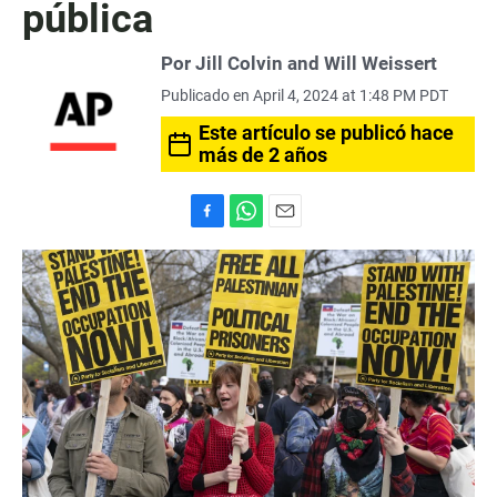
pública
Por Jill Colvin and Will Weissert
Publicado en April 4, 2024 at 1:48 PM PDT
Este artículo se publicó hace
más de 2 años
F
W
E
a
h
m
c
a
a
e
t
i
b
s
l
o
A
o
p
k
p