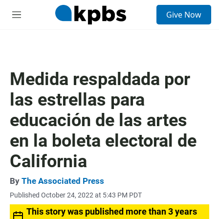
S
Give Now
e
M
a
e
r
n
c
u
h
u
Medida respaldada por
e
r
las estrellas para
y
educación de las artes
en la boleta electoral de
California
By
The Associated Press
Published October 24, 2022 at 5:43 PM PDT
This story was published more than 3 years