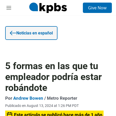
E
Give Now
n
S
t
e
r
c
a
c
d
i
a
o
Noticias en español
d
n
e
e
b
s
ú
s
q
5 formas en las que tu
u
e
empleador podría estar
d
a
robándote
Por
Andrew Bowen
/ Metro Reporter
Publicado en August 13, 2024 at 1:26 PM PDT
Este artículo se publicó hace más de 1 año