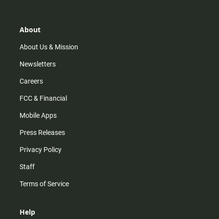
t
t
t
e
a
o
u
b
g
k
b
o
r
e
o
About
a
k
m
About Us & Mission
Newsletters
Careers
FCC & Financial
Mobile Apps
Press Releases
Privacy Policy
Staff
Terms of Service
Help