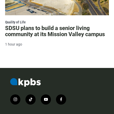
Quality of Life
SDSU plans to build a senior living
community at its Mission Valley campus
1 hour ago
i
t
y
f
n
i
o
a
s
k
u
c