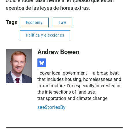
o diciéndole falsamente al empleado que están
exentos de las leyes de horas extras.
Tags
Economy
Law
Política y elecciones
Andrew Bowen
b
l
I cover local government — a broad beat
u
that includes housing, homelessness and
e
s
infrastructure. I'm especially interested in
k
the intersections of land use,
y
transportation and climate change.
seeStoriesBy