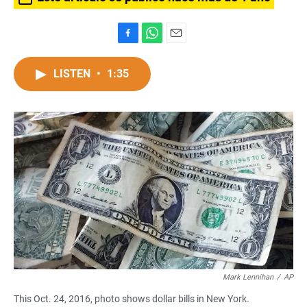
F
W
E
a
h
m
c
a
a
LISTEN
•
1:35
e
t
i
b
s
l
o
A
o
p
k
p
Mark Lennihan
/
AP
This Oct. 24, 2016, photo shows dollar bills in New York.