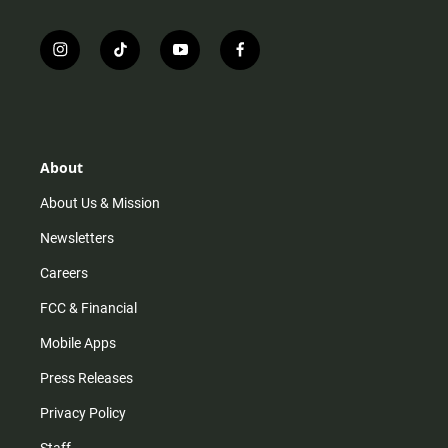
i
t
y
f
n
i
o
a
s
k
u
c
t
t
t
e
a
o
u
b
g
k
b
o
r
e
o
About
a
k
m
About Us & Mission
Newsletters
Careers
FCC & Financial
Mobile Apps
Press Releases
Privacy Policy
Staff