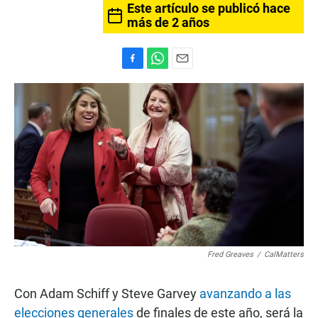
Este artículo se publicó hace
más de 2 años
F
W
E
a
h
m
c
a
a
e
t
i
b
s
l
o
A
o
p
k
p
Fred Greaves
/
CalMatters
Con Adam Schiff y Steve Garvey
avanzando a las
elecciones generales
de finales de este año, será la