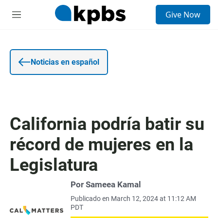
E
Give Now
n
S
t
e
r
c
a
c
d
i
a
o
Noticias en español
d
n
e
e
b
s
ú
s
q
California podría batir su
u
e
récord de mujeres en la
d
a
Legislatura
Por Sameea Kamal
Publicado en March 12, 2024 at 11:12 AM
PDT