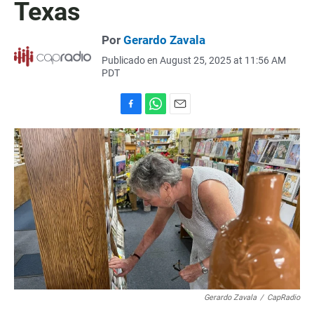
Texas
Por
Gerardo Zavala
Publicado en August 25, 2025 at 11:56 AM
PDT
F
W
E
a
h
m
c
a
a
e
t
i
b
s
l
o
A
o
p
k
p
Gerardo Zavala
/
CapRadio