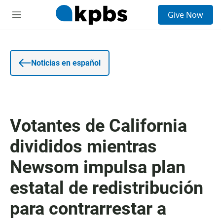
E
Give Now
n
S
t
e
r
c
a
c
d
i
a
o
Noticias en español
d
n
e
e
b
s
ú
s
q
Votantes de California
u
e
divididos mientras
d
a
Newsom impulsa plan
estatal de redistribución
para contrarrestar a