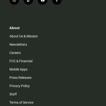
i
t
y
f
n
i
o
a
s
k
u
c
t
t
t
e
a
o
u
b
g
k
b
o
r
e
o
About
a
k
m
About Us & Mission
Newsletters
Careers
FCC & Financial
Mobile Apps
Press Releases
Privacy Policy
Staff
Terms of Service