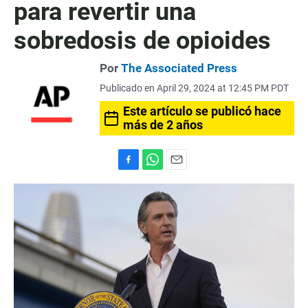
para revertir una
sobredosis de opioides
Por
The Associated Press
Publicado en April 29, 2024 at 12:45 PM PDT
Este artículo se publicó hace
más de 2 años
F
W
E
a
h
m
c
a
a
e
t
i
b
s
l
o
A
o
p
k
p