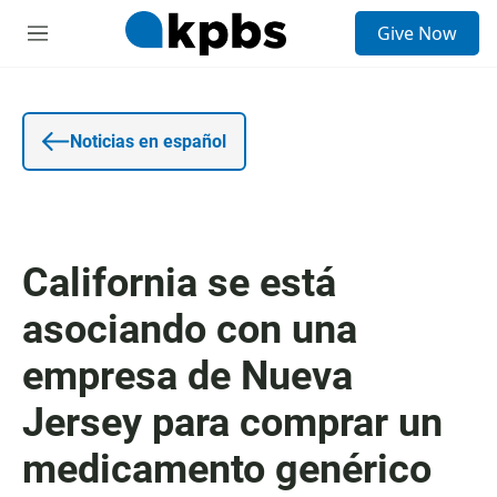
E
Give Now
n
S
t
e
r
c
a
c
d
i
a
o
Noticias en español
d
n
e
e
b
s
ú
s
q
California se está
u
e
asociando con una
d
a
empresa de Nueva
Jersey para comprar un
medicamento genérico