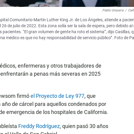
Pablo Unzuera
/
Cal
pital Comunitario Martin Luther King Jr. de Los Ángeles, atiende a pacie
 26 de julio de 2022. Esta zona solía ser la sala de espera, pero debido al
 pacientes. “El gran volumen de gente ha roto el sistema”, dijo Casillas, 
ema médico es que no hay responsabilidad de servicio público”. Foto de P
dicos, enfermeras y otros trabajadores de
se enfrentarán a penas más severas en 2025
Newsom firmó
el Proyecto de Ley 977
, que
 año de cárcel para aquellos condenados por
 de emergencia de los hospitales de California.
mbleísta
Freddy Rodríguez
, quien pasó 30 años