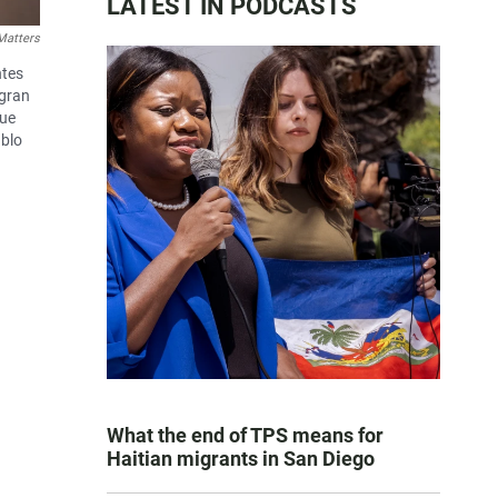
LATEST IN PODCASTS
Matters
ntes
 gran
que
ablo
What the end of TPS means for
Haitian migrants in San Diego