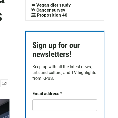
🥕 Vegan diet study
q
s
🩺 Cancer survey
🏛️ Proposition 40
u
e
d
Sign up for our
a
newsletters!
Keep up with all the latest news,
arts and culture, and TV highlights
from KPBS.
E
Email address
*
m
a
i
l