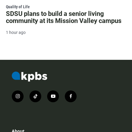
Quality of Life
SDSU plans to build a senior living
community at its Mission Valley campus
1 hour ago
i
t
y
f
n
i
o
a
s
k
u
c
t
t
t
e
a
o
u
b
g
k
b
o
r
e
o
About