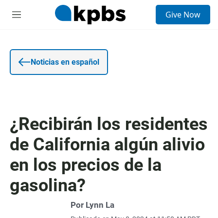
E
Give Now
n
S
t
e
r
c
a
c
d
i
a
o
Noticias en español
d
n
e
e
b
s
ú
s
q
¿Recibirán los residentes
u
e
de California algún alivio
d
a
en los precios de la
gasolina?
Por Lynn La