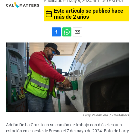
Publicado en May 8, 2024 at 11:50 AM PDT
Este artículo se publicó hace
más de 2 años
F
W
E
a
h
m
c
a
a
e
t
i
b
s
l
o
A
o
p
k
p
Larry Valenzuela
/
CalMatters
Adrián De La Cruz llena su camión de trabajo con diésel en una
estación en el oeste de Fresno el 7 de mayo de 2024. Foto de Larry