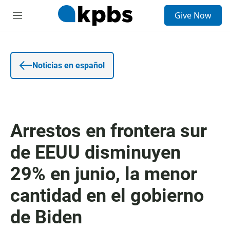
E
Give Now
n
S
t
e
r
c
a
c
d
i
a
o
Noticias en español
d
n
e
e
b
s
ú
s
q
Arrestos en frontera sur
u
e
de EEUU disminuyen
d
a
29% en junio, la menor
cantidad en el gobierno
de Biden