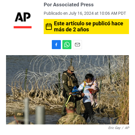
Por Associated Press
Publicado en July 16, 2024 at 10:06 AM PDT
Este artículo se publicó hace
más de 2 años
F
W
E
a
h
m
c
a
a
e
t
i
b
s
l
o
A
o
p
k
p
Eric Gay
/
AP