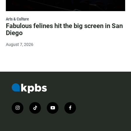
Arts & Culture
Fabulous felines hit the big screen in San
Diego
August 7, 2026
i
t
y
f
n
i
o
a
s
k
u
c
t
t
t
e