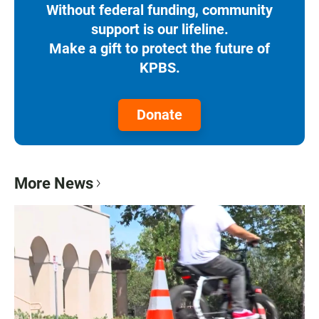
Without federal funding, community
support is our lifeline.
Make a gift to protect the future of
KPBS.
Donate
More News