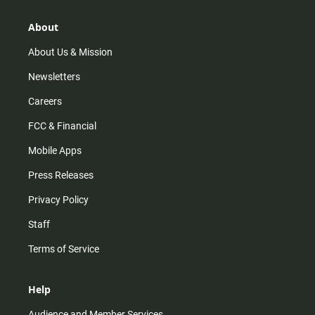
a
o
u
b
g
k
b
o
r
e
o
About
a
k
m
About Us & Mission
Newsletters
Careers
FCC & Financial
Mobile Apps
Press Releases
Privacy Policy
Staff
Terms of Service
Help
Audience and Member Services