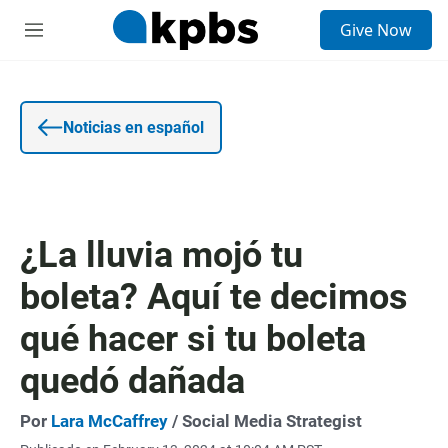
E
Give Now
n
S
t
e
r
c
a
c
d
i
a
o
Noticias en español
d
n
e
e
b
s
ú
s
q
¿La lluvia mojó tu
u
e
boleta? Aquí te decimos
d
a
qué hacer si tu boleta
quedó dañada
Por
Lara McCaffrey
/ Social Media Strategist