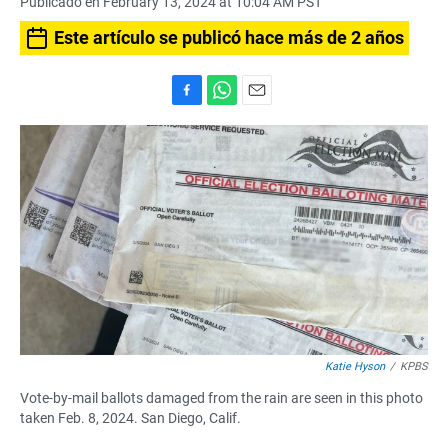
Publicado en February 13, 2024 at 10:04 AM PST
Este artículo se publicó hace más de 2 años
F
W
E
a
h
m
c
a
a
e
t
i
b
s
l
o
A
o
p
k
p
Katie Hyson
/
KPBS
Vote-by-mail ballots damaged from the rain are seen in this photo
taken Feb. 8, 2024. San Diego, Calif.