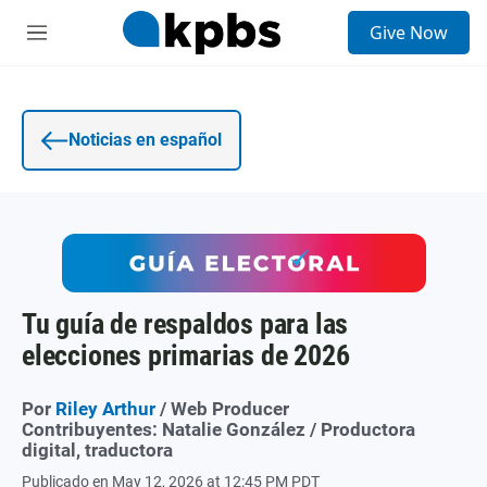
E
Give Now
n
S
t
e
r
c
a
c
d
i
a
o
Noticias en español
d
n
e
e
b
s
ú
s
q
u
e
d
Tu guía de respaldos para las
a
elecciones primarias de 2026
Por
Riley Arthur
/ Web Producer
Contribuyentes:
Natalie González / Productora
digital, traductora
Publicado en May 12, 2026 at 12:45 PM PDT