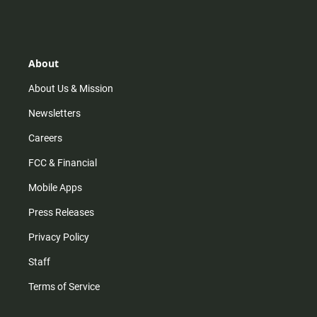
s
k
u
c
t
t
t
e
a
o
u
b
g
k
b
o
r
e
o
About
a
k
m
About Us & Mission
Newsletters
Careers
FCC & Financial
Mobile Apps
Press Releases
Privacy Policy
Staff
Terms of Service