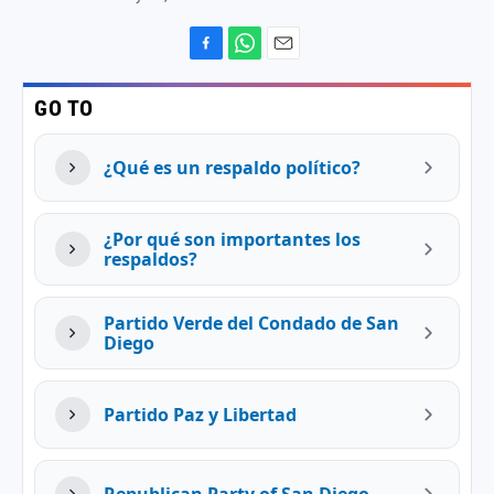
F
W
E
a
h
m
GO TO
c
a
a
e
t
i
b
s
l
¿Qué es un respaldo político?
o
A
o
p
k
p
¿Por qué son importantes los
respaldos?
Partido Verde del Condado de San
Diego
Partido Paz y Libertad