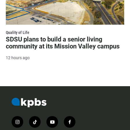
Quality of Life
SDSU plans to build a senior living
community at its Mission Valley campus
12 hours ago
i
t
y
f
n
i
o
a