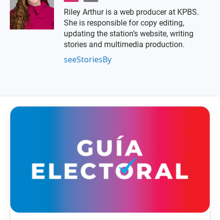
n
m
Riley Arthur is a web producer at KPBS.
s
a
She is responsible for copy editing,
t
i
a
l
updating the station’s website, writing
g
stories and multimedia production.
r
seeStoriesBy
a
m