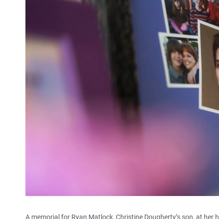
A memorial for Ryan Matlock, Christine Dougherty’s son, at her h