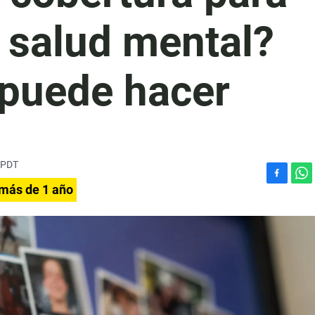
 salud mental?
 puede hacer
 PDT
F
W
 más de 1 año
a
h
c
a
e
t
b
s
o
A
o
p
k
p