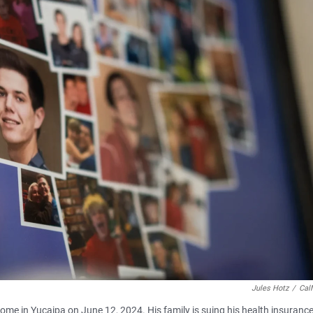
Jules Hotz
/
Cal
ome in Yucaipa on June 12, 2024. His family is suing his health insuranc