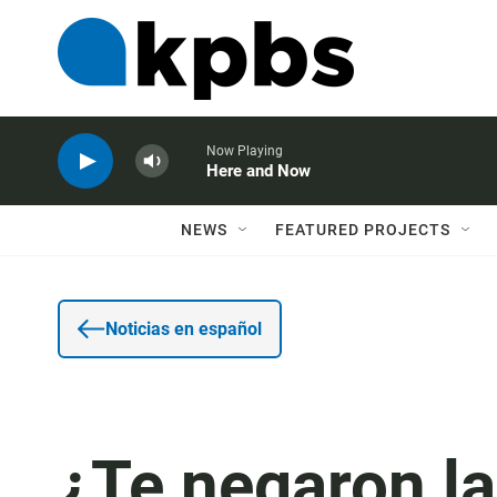
Now Playing
Here and Now
NEWS
FEATURED PROJECTS
Noticias en español
¿Te negaron la