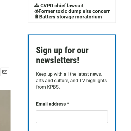
🚓 CVPD chief lawsuit
q
☣️Former toxic dump site concerns
🔋Battery storage moratorium
u
e
d
Sign up for our
a
newsletters!
Keep up with all the latest news,
E
arts and culture, and TV highlights
m
from KPBS.
a
i
l
Email address
*