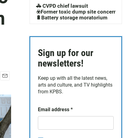
🚓 CVPD chief lawsuit
q
n
☣️Former toxic dump site concerns
🔋Battery storage moratorium
u
e
d
Sign up for our
a
newsletters!
Keep up with all the latest news,
E
arts and culture, and TV highlights
m
from KPBS.
a
i
l
Email address
*