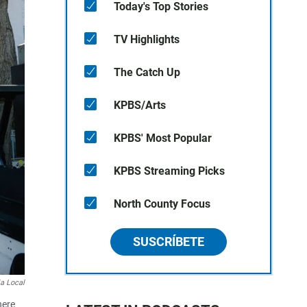
Today's Top Stories
TV Highlights
The Catch Up
KPBS/Arts
KPBS' Most Popular
KPBS Streaming Picks
North County Focus
SUSCRÍBETE
ia Local
here