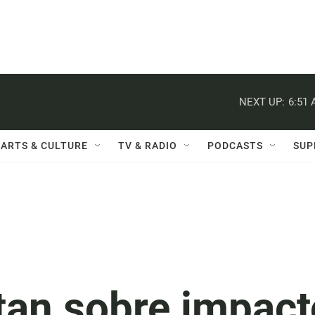
NEXT UP:
6:51
ARTS & CULTURE
TV & RADIO
PODCASTS
SUP
rtan sobre impact