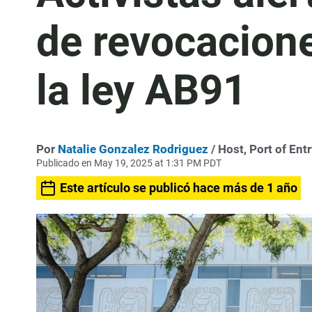
de revocacione
la ley AB91
Por
Natalie Gonzalez Rodriguez
/ Host, Port of En
Publicado en May 19, 2025 at 1:31 PM PDT
Este artículo se publicó hace más de 1 año