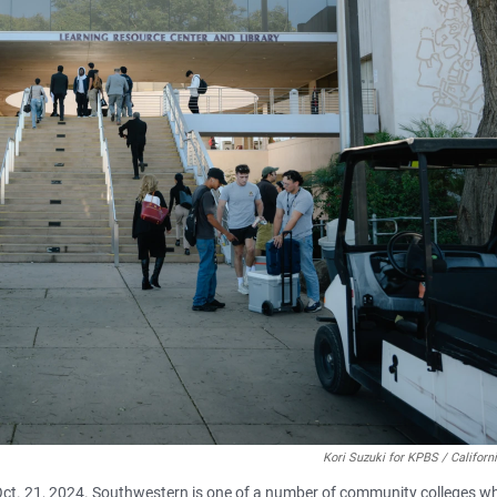
Kori Suzuki for KPBS / Californ
Oct. 21, 2024. Southwestern is one of a number of community colleges w