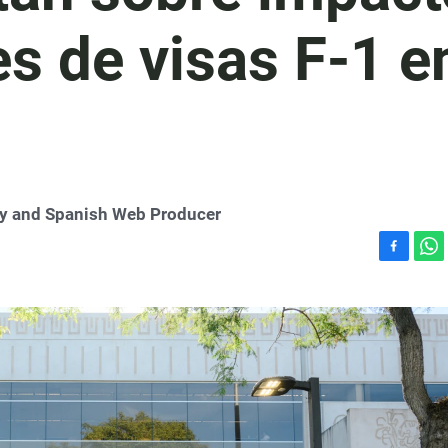
s de visas F-1 e
try and Spanish Web Producer
F
W
a
h
c
a
e
t
b
s
o
A
o
p
k
p