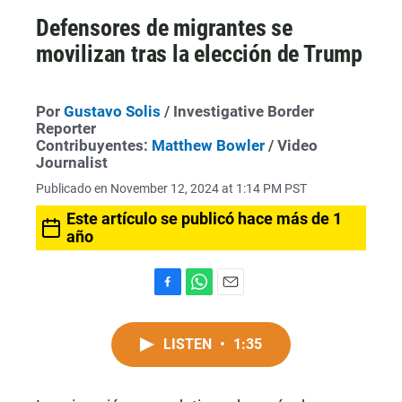
Defensores de migrantes se
movilizan tras la elección de Trump
Por
Gustavo Solis
/ Investigative Border
Reporter
Contribuyentes:
Matthew Bowler
/ Video
Journalist
Publicado en November 12, 2024 at 1:14 PM PST
Este artículo se publicó hace más de 1
año
F
W
E
a
h
m
c
a
a
LISTEN
•
1:35
e
t
i
b
s
l
o
A
o
p