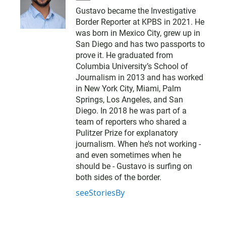
m
Gustavo became the Investigative
a
Border Reporter at KPBS in 2021. He
i
l
was born in Mexico City, grew up in
San Diego and has two passports to
prove it. He graduated from
Columbia University’s School of
Journalism in 2013 and has worked
in New York City, Miami, Palm
Springs, Los Angeles, and San
Diego. In 2018 he was part of a
team of reporters who shared a
Pulitzer Prize for explanatory
journalism. When he’s not working -
and even sometimes when he
should be - Gustavo is surfing on
both sides of the border.
seeStoriesBy