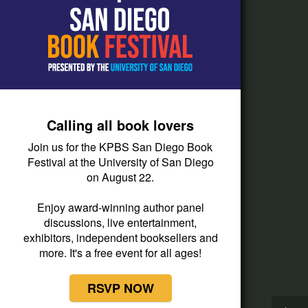
How do I listen?
Passport Help
Help Center
Give
Calling all book lovers
Corporate Support
Join us for the KPBS San Diego Book
Donate
Festival at the University of San Diego
on August 22.
Membership Information
Other Ways to Give
Enjoy award-winning author panel
discussions, live entertainment,
Tax ID
exhibitors, independent booksellers and
Vehicle Donation
more. It's a free event for all ages!
RSVP NOW
Now Playing