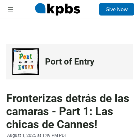
E
Give Now
n
S
t
e
r
c
a
c
d
i
a
o
d
n
e
e
b
s
Port of Entry
ú
s
q
u
e
d
a
Fronterizas detrás de las
camaras - Part 1: Las
chicas de Cannes!
August 1, 2025 at 1:49 PM PDT