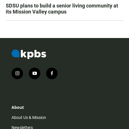
SDSU plans to build a senior living community at
its Mission Valley campus
i
y
f
n
o
a
s
u
c
t
t
e
a
u
b
g
b
o
r
e
o
About
a
k
m
About Us & Mission
Newsletters