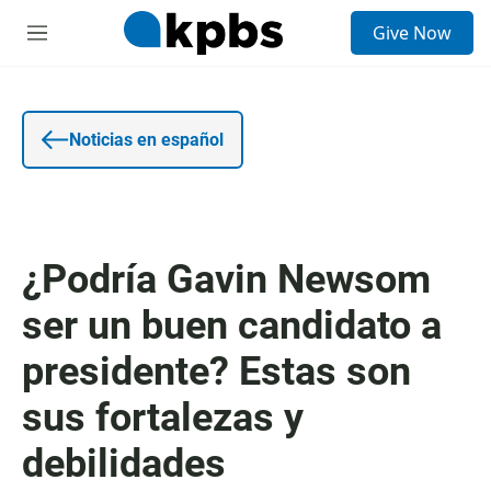
E
Give Now
n
S
t
e
r
c
a
c
d
i
a
o
Noticias en español
d
n
e
e
b
s
ú
s
q
¿Podría Gavin Newsom
u
e
ser un buen candidato a
d
a
presidente? Estas son
sus fortalezas y
debilidades