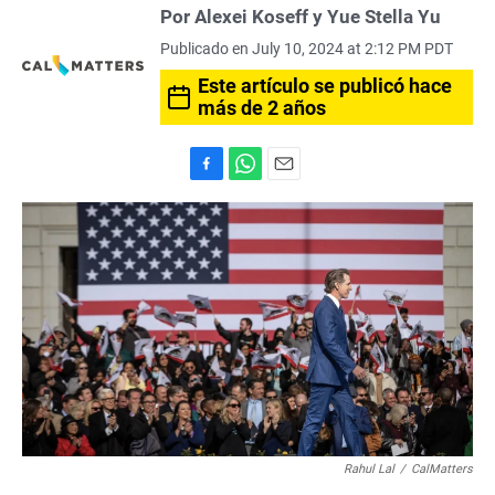
Por Alexei Koseff y Yue Stella Yu
Publicado en July 10, 2024 at 2:12 PM PDT
Este artículo se publicó hace
más de 2 años
F
W
E
a
h
m
c
a
a
e
t
i
b
s
l
o
A
o
p
k
p
Rahul Lal
/
CalMatters