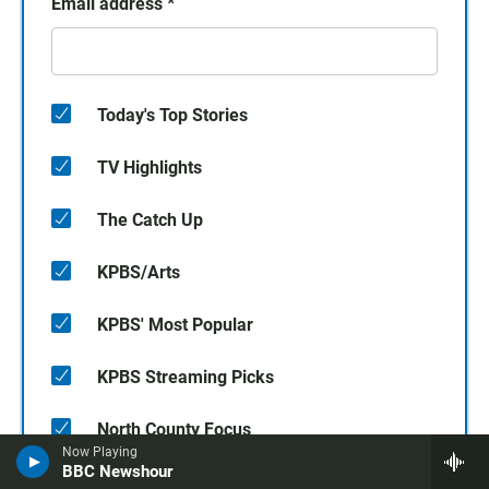
Email address
*
Today's Top Stories
TV Highlights
The Catch Up
KPBS/Arts
KPBS' Most Popular
KPBS Streaming Picks
North County Focus
Now Playing
BBC Newshour