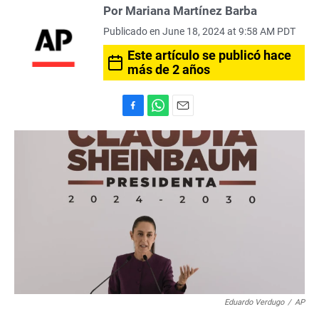
Por Mariana Martínez Barba
Publicado en June 18, 2024 at 9:58 AM PDT
Este artículo se publicó hace
más de 2 años
F
W
E
a
h
m
c
a
a
e
t
i
b
s
l
o
A
o
p
k
p
Eduardo Verdugo
/
AP