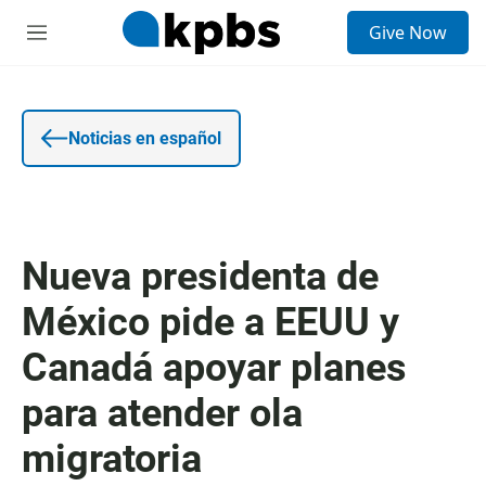
E
Give Now
n
S
t
e
r
c
a
c
d
i
a
o
Noticias en español
d
n
e
e
b
s
ú
s
q
Nueva presidenta de
u
e
México pide a EEUU y
d
a
Canadá apoyar planes
para atender ola
migratoria