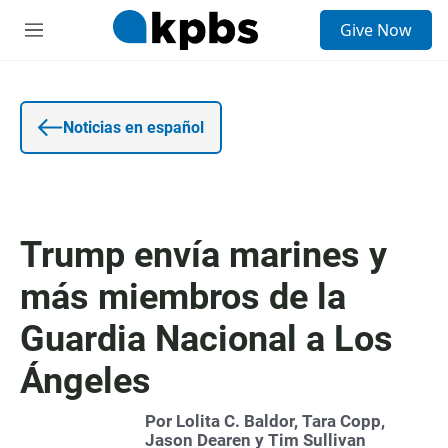
E
Give Now
n
S
t
e
r
c
a
c
d
i
a
o
Noticias en español
d
n
e
e
b
s
ú
s
q
Trump envía marines y
u
e
más miembros de la
d
a
Guardia Nacional a Los
Ángeles
Por Lolita C. Baldor, Tara Copp,
Jason Dearen y Tim Sullivan