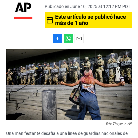
Publicado en June 10, 2025 at 12:12 PM PDT
Este artículo se publicó hace
más de 1 año
F
W
E
a
h
m
c
a
a
e
t
i
b
s
l
o
A
o
p
k
p
Eric Thayer
/
AP
Una manifestante desafía a una línea de guardias nacionales de