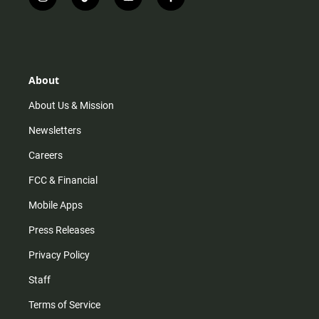
i
t
y
f
n
i
o
a
s
k
u
c
t
t
t
e
a
o
u
b
g
k
b
o
r
e
o
About
a
k
m
About Us & Mission
Newsletters
Careers
FCC & Financial
Mobile Apps
Press Releases
Privacy Policy
Staff
Terms of Service